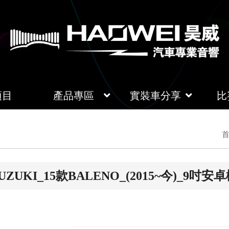
項目
產品專區
實裝車分享
比
首
UZUKI_15款BALENO_(2015~今)_9吋安