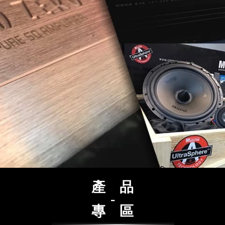
產 品
-
專 區