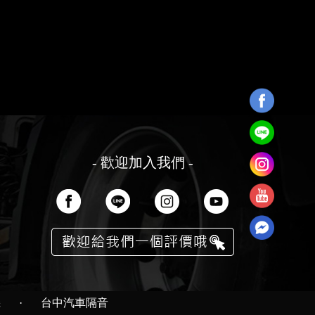
- 歡迎加入我們 -
機
·
台中汽車隔音