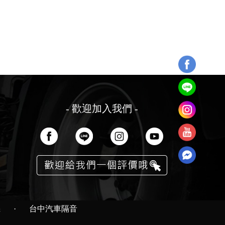
- 歡迎加入我們 -
機
·
台中汽車隔音