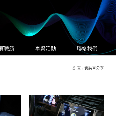
賽戰績
車聚活動
聯絡我們
首 頁
實裝車分享